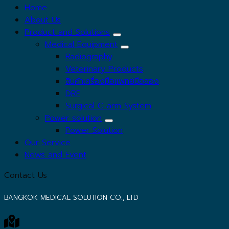
Home
About Us
Product and Solutions
Medical Equipment
Radiography
Veterinary Products
สินค้าเครื่องมือแพทย์มือสอง
DRF
Surgical C-arm System
Power solution
Power Solution
Our Service
News and Event
Contact Us
BANGKOK MEDICAL SOLUTION CO., LTD