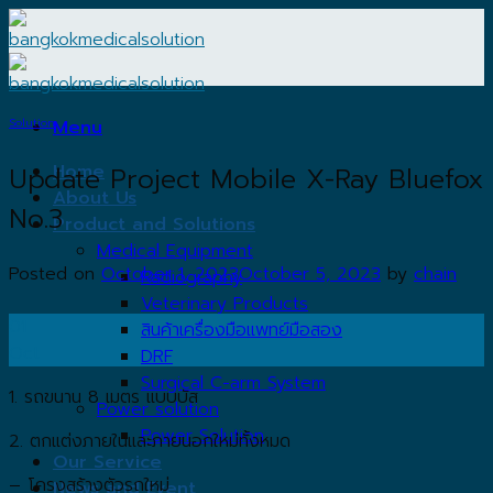
Skip
to
content
Solution
Menu
Home
Update Project Mobile X-Ray Bluefox
About Us
No.3
Product and Solutions
Medical Equipment
Posted on
October 1, 2023
October 5, 2023
by
chain
Radiography
Veterinary Products
01
สินค้าเครื่องมือแพทย์มือสอง
Oct
DRF
Surgical C-arm System
1. รถขนาน 8 เมตร แบบบัส
Power solution
Power Solution
2. ตกแต่งภายในและภายนอกใหม่ทั้งหมด
Our Service
– โครงสร้างตัวรถใหม่
News and Event