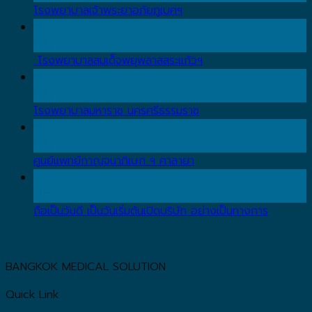
โรงพยาบาลเจ้าพระยาอภัยภูเบศฯ
15
Feb
โรงพยาบาลสมเด็จพยุพลาสสระแก้วฯ
15
Feb
โรงพยาบาลมหาราช นครศรีธรรมราช
15
Feb
ศูนย์แพทย์กาญจนาภิเษก ฯ ศาลายา
04
Oct
ถือเป็นวันดี เป็นวันเริ่มต้นเปิดบริษัท อย่างเป็นทางการ
BANGKOK MEDICAL SOLUTION
Quick Link