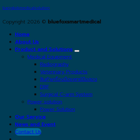
bangkokmedicalsolution
Copyright 2026 ©
bluefoxsmartmedical
Home
About Us
Product and Solutions
Medical Equipment
Radiography
Veterinary Products
สินค้าเครื่องมือแพทย์มือสอง
DRF
Surgical C-arm System
Power solution
Power Solution
Our Service
News and Event
Contact Us