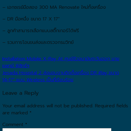
– เอกซเรย์มือสอง 300 MA Renovate ใหม่ทั้งเครื่อง
– DR มือหนึ่ง ขนาด 17 X 17″
– ลูกค้าสามารถเลือกแบบสติ๊กเกอร์ได้ฟรี
– รวมการโอนขนส่งและตรวจกรมวิทย์
Installation Mobile X-Ray At ศุนย์ชีวอนามัยตะวันออก นาย
แพทย์ พิสิทธ์ฯ
Jesada Hospital 2 ส่งมอบงานติดตั้งเครื่อง DR iRay ขนาด
14×17″ แบบ Wireless เป็นที่เรียบร้อย
Leave a Reply
Your email address will not be published.
Required fields
are marked
*
Comment
*