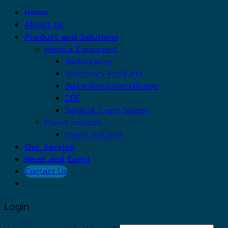
Home
About Us
Product and Solutions
Medical Equipment
Radiography
Veterinary Products
สินค้าเครื่องมือแพทย์มือสอง
DRF
Surgical C-arm System
Power solution
Power Solution
Our Service
News and Event
Contact Us
Login