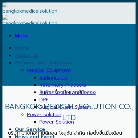
Skip
to
content
Menu
Home
About Us
Product and Solutions
Medical Equipment
Radiography
Veterinary Products
สินค้าเครื่องมือแพทย์มือสอง
DRF
BANGKOK MEDICAL SOLUTION CO.,
Surgical C-arm System
Power solution
LTD
Power Solution
Our Service
บริษัท บางกอก เมดิคอล โซลูชั่น จำกัด ก่อตั้งขึ้นเมื่อเดือน
News and Event