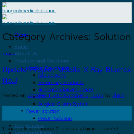
Skip
to
content
Category Archives:
Solution
Menu
Home
About Us
Solution
Product and Solutions
Update Project Mobile X-Ray Bluefox
Medical Equipment
Radiography
No.3
Veterinary Products
สินค้าเครื่องมือแพทย์มือสอง
Posted on
October 1, 2023
October 5, 2023
by
chain
DRF
Surgical C-arm System
01
Power solution
Oct
Power Solution
Our Service
1. รถขนาน 8 เมตร แบบบัส 2. ตกแต่งภายในและภายนอกใหม่
News and Event