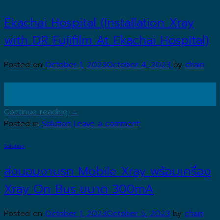
Ekachai Hospital (Installation Xray
with DR Fujifilm At Ekachai Hospital)
Posted on
October 1, 2023
October 4, 2023
by
chain
01
Oct
Continue reading
→
Posted in
Solution
Leave a comment
Solution
ส่งมอบงานรถ Mobile Xray พร้อมเครื่อง
Xray On Bus ขนาด 300mA
Posted on
October 1, 2023
October 5, 2023
by
chain