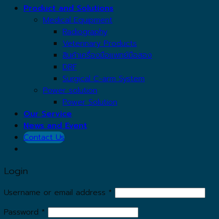
Product and Solutions
Medical Equipment
Radiography
Veterinary Products
สินค้าเครื่องมือแพทย์มือสอง
DRF
Surgical C-arm System
Power solution
Power Solution
Our Service
News and Event
Contact Us
Login
Username or email address
*
Password
*