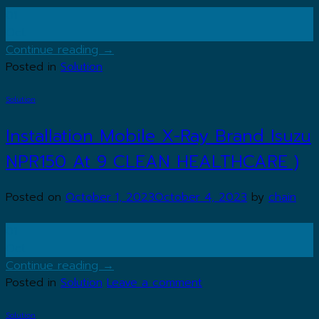
01
Oct
Continue reading
→
Posted in
Solution
Solution
Installation Mobile X-Ray Brand Isuzu
NPR150 At 9 CLEAN HEALTHCARE )
Posted on
October 1, 2023
October 4, 2023
by
chain
01
Oct
Continue reading
→
Posted in
Solution
Leave a comment
Solution