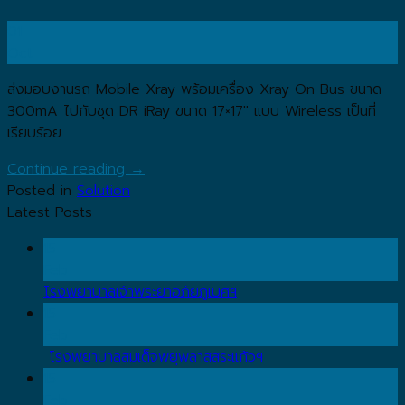
01
Oct
ส่งมอบงานรถ Mobile Xray พร้อมเครื่อง Xray On Bus ขนาด
300mA ไปกับชุด DR iRay ขนาด 17×17″ แบบ Wireless เป็นที่
เรียบร้อย
Continue reading
→
Posted in
Solution
Latest Posts
15
Feb
โรงพยาบาลเจ้าพระยาอภัยภูเบศฯ
15
Feb
โรงพยาบาลสมเด็จพยุพลาสสระแก้วฯ
15
Feb